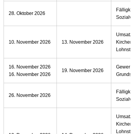
Fälligkei
28. Oktober 2026
Sozialv
Umsatzs
10. November 2026
13. November 2026
Kirchens
Lohnste
16. November 2026
Gewerbe
19. November 2026
16. November 2026
Grundst
Fälligkei
26. November 2026
Sozialv
Umsatzs
Kirchens
Lohnste