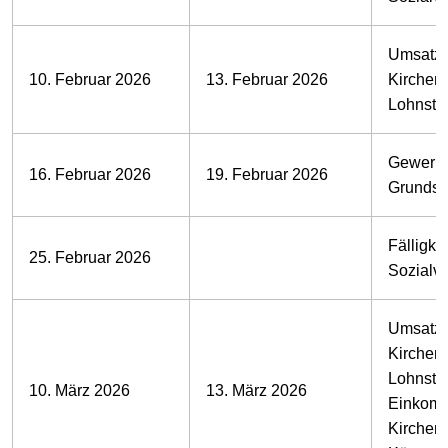
Umsatzs
10. Februar 2026
13. Februar 2026
Kirchens
Lohnste
Gewerbe
16. Februar 2026
19. Februar 2026
Grundst
Fälligkei
25. Februar 2026
Sozialv
Umsatzs
Kirchens
Lohnste
10. März 2026
13. März 2026
Einkomm
Kirchens