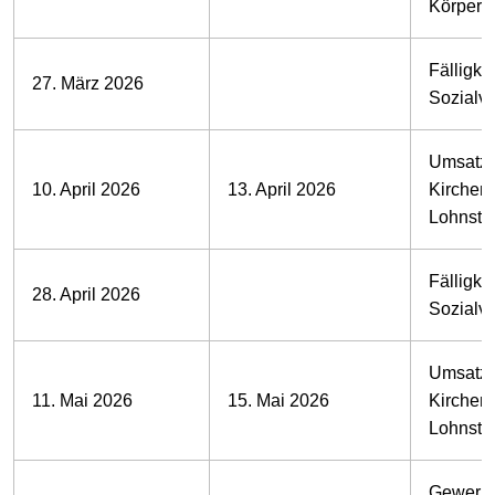
Körpersc
Fälligkei
27. März 2026
Sozialv
Umsatzs
10. April 2026
13. April 2026
Kirchens
Lohnste
Fälligkei
28. April 2026
Sozialv
Umsatzs
11. Mai 2026
15. Mai 2026
Kirchens
Lohnste
Gewerbe