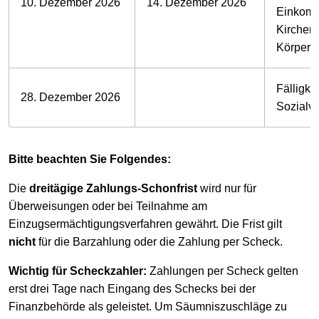
10. Dezember 2026
14. Dezember 2026
Einkomm
Kirchens
Körpersc
Fälligkei
28. Dezember 2026
Sozialv
Bitte beachten Sie Folgendes:
Die
dreitägige Zahlungs-Schonfrist
wird nur für
Überweisungen oder bei Teilnahme am
Einzugsermächtigungsverfahren gewährt. Die Frist gilt
nicht
für die Barzahlung oder die Zahlung per Scheck.
Wichtig für Scheckzahler:
Zahlungen per Scheck gelten
erst drei Tage nach Eingang des Schecks bei der
Finanzbehörde als geleistet. Um Säumniszuschläge zu