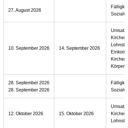
Fälligkei
27. August 2026
Sozialv
Umsatzs
Kirchens
Lohnste
10. September 2026
14. September 2026
Einkomm
Kirchens
Körpersc
28. September 2026
Fälligkei
28. September 2026
Sozialv
Umsatzs
12. Oktober 2026
15. Oktober 2026
Kirchens
Lohnste