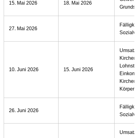
15. Mai 2026
18. Mai 2026
Grundst
Fälligkei
27. Mai 2026
Sozialv
Umsatzs
Kirchens
Lohnste
10. Juni 2026
15. Juni 2026
Einkomm
Kirchens
Körpersc
Fälligkei
26. Juni 2026
Sozialv
Umsatzs