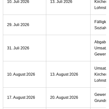
10. Juli 2026
13. Juli 2026
Kirchens
Lohnste
Fälligkei
29. Juli 2026
Sozialv
Abgabe 
31. Juli 2026
Umsatzs
Gewerbe
Umsatzs
10. August 2026
13. August 2026
Kirchens
Lohnste
Gewerbe
17. August 2026
20. August 2026
Grundst