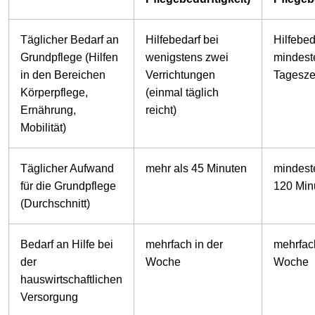
Täglicher Bedarf an
Hilfebedarf bei
Hilfebed
Grundpflege (Hilfen
wenigstens zwei
mindest
in den Bereichen
Verrichtungen
Tagesze
Körperpflege,
(einmal täglich
Ernährung,
reicht)
Mobilität)
Täglicher Aufwand
mehr als 45 Minuten
mindest
für die Grundpflege
120 Min
(Durchschnitt)
Bedarf an Hilfe bei
mehrfach in der
mehrfach
der
Woche
Woche
hauswirtschaftlichen
Versorgung