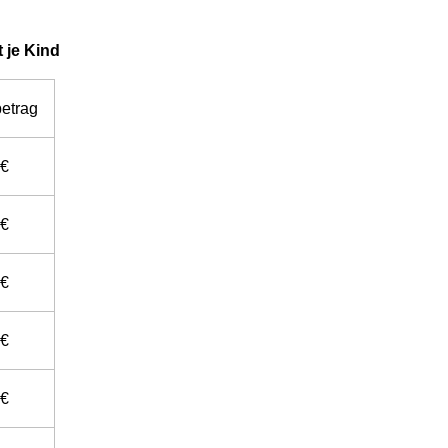
 je Kind
etrag
 €
 €
 €
 €
 €