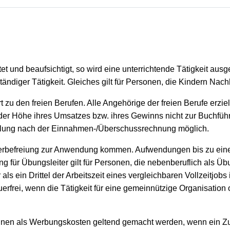
 und beaufsichtigt, so wird eine unterrichtende Tätigkeit ausg
ändiger Tätigkeit. Gleiches gilt für Personen, die Kindern Nachhi
 zu den freien Berufen. Alle Angehörige der freien Berufe erzie
der Höhe ihres Umsatzes bzw. ihres Gewinns nicht zur Buchführu
mittlung nach der Einnahmen-/Überschussrechnung möglich.
euerbefreiung zur Anwendung kommen. Aufwendungen bis zu eine
r Übungsleiter gilt für Personen, die nebenberuflich als Übungs
als ein Drittel der Arbeitszeit eines vergleichbaren Vollzeitjob
uerfrei, wenn die Tätigkeit für eine gemeinnützige Organisation 
, können als Werbungskosten geltend gemacht werden, wenn ei